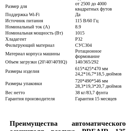
от 2500 до 4000
Размер для
квадратных футов
Поддержка Wi-Fi
Да
Источник питания
115 В/60 Гц
Номинальный ток (А)
8.9
Номинальная мощность (Вт)
1015
Хладагент
Р32
Фильтрующий материал
СУС304
Ротационное
Материал корпуса машины
формование
Объем загрузки (20'/40'/40'HQ)
140/365/292
615*425*470 мм
Размеры изделия
24,2*16,7*18,5 дюймов
720*490*546 мм
Размеры упаковки
28,3*19,3*20,7 дюймов
Вес нетто
38 кг/83,7 фунта
Гарантия производителя
Гарантия 15 месяцев
Преимущества автоматического