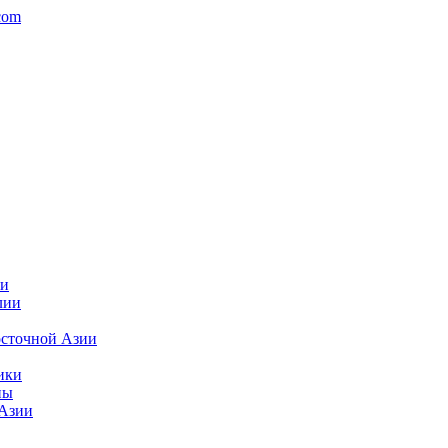
com
ки
лии
осточной Азии
ики
пы
 Азии